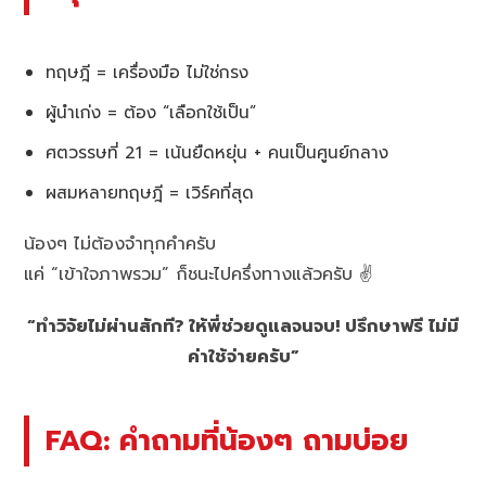
ทฤษฎี = เครื่องมือ ไม่ใช่กรง
ผู้นำเก่ง = ต้อง “เลือกใช้เป็น”
ศตวรรษที่ 21 = เน้นยืดหยุ่น + คนเป็นศูนย์กลาง
ผสมหลายทฤษฎี = เวิร์คที่สุด
น้องๆ ไม่ต้องจำทุกคำครับ
แค่ “เข้าใจภาพรวม” ก็ชนะไปครึ่งทางแล้วครับ ✌️
“ทำวิจัยไม่ผ่านสักที? ให้พี่ช่วยดูแลจนจบ! ปรึกษาฟรี ไม่มี
ค่าใช้จ่ายครับ”
FAQ: คำถามที่น้องๆ ถามบ่อย