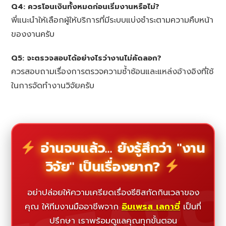
Q4: ควรโอนเงินทั้งหมดก่อนเริ่มงานหรือไม่?
พี่แนะนำให้เลือกผู้ให้บริการที่มีระบบแบ่งชำระตามความคืบหน้า
ของงานครับ
Q5: จะตรวจสอบได้อย่างไรว่างานไม่คัดลอก?
ควรสอบถามเรื่องการตรวจความซ้ำซ้อนและแหล่งอ้างอิงที่ใช้
ในการจัดทำงานวิจัยครับ
อ่านจบแล้ว... ยังรู้สึกว่า "งาน
วิจัย" เป็นเรื่องยาก?
อย่าปล่อยให้ความเครียดเรื่องธีซิสกัดกินเวลาของ
คุณ ให้ทีมงานมืออาชีพจาก
อิมเพรส เลกาซี่
เป็นที่
ปรึกษา เราพร้อมดูแลคุณทุกขั้นตอน