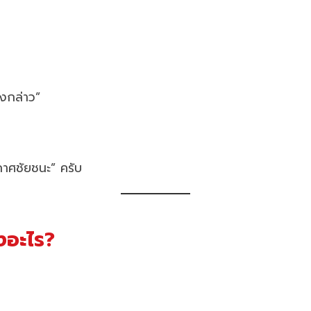
ังกล่าว”
กาศชัยชนะ” ครับ
ังอะไร?