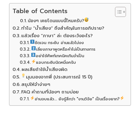
Table of Contents
น้องๆ เคยโดนแบบนี้ไหมครับ?
ทำไม “น้ำเสียง” ถึงสำคัญในการอภิปราย?
แล้วเรื่อง “ภาษา” ล่ะ ต้องระวังอะไร?
ชัดเจน กระชับ อ่านแล้วไม่งง
เลี่ยงภาษาพูดหรือคำไม่เป็นทางการ
อย่าใช้ศัพท์เทคนิคเกินจำเป็น
แอบกระซิบนิดหนึ่งครับ
ผลเสียถ้าใช้น้ำเสียงผิด
มุมมองจากพี่ (ประสบการณ์ 15 ปี)
สรุปให้จำง่ายๆ
FAQ คำถามที่น้องๆ ถามบ่อย
อ่านจบแล้ว... ยังรู้สึกว่า "งานวิจัย" เป็นเรื่องยาก?