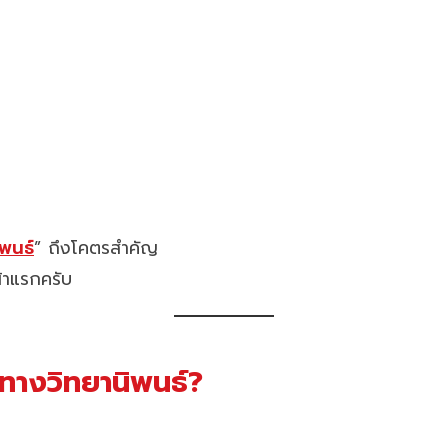
ิพนธ์
” ถึงโคตรสำคัญ
้าแรกครับ
ทางวิทยานิพนธ์?