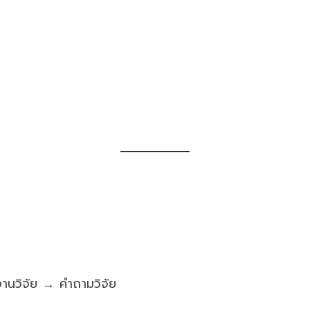
านวิจัย → คำถามวิจัย