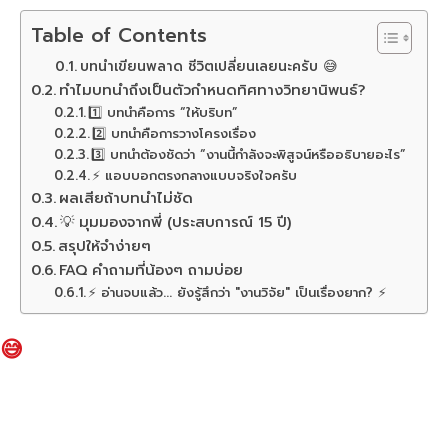
Table of Contents
บทนำเขียนพลาด ชีวิตเปลี่ยนเลยนะครับ 😅
ทำไมบทนำถึงเป็นตัวกำหนดทิศทางวิทยานิพนธ์?
1️⃣ บทนำคือการ “ให้บริบท”
2️⃣ บทนำคือการวางโครงเรื่อง
3️⃣ บทนำต้องชัดว่า “งานนี้กำลังจะพิสูจน์หรืออธิบายอะไร”
⚡ แอบบอกตรงกลางแบบจริงใจครับ
ผลเสียถ้าบทนำไม่ชัด
💡 มุมมองจากพี่ (ประสบการณ์ 15 ปี)
สรุปให้จำง่ายๆ
FAQ คำถามที่น้องๆ ถามบ่อย
⚡ อ่านจบแล้ว... ยังรู้สึกว่า "งานวิจัย" เป็นเรื่องยาก? ⚡
 😅