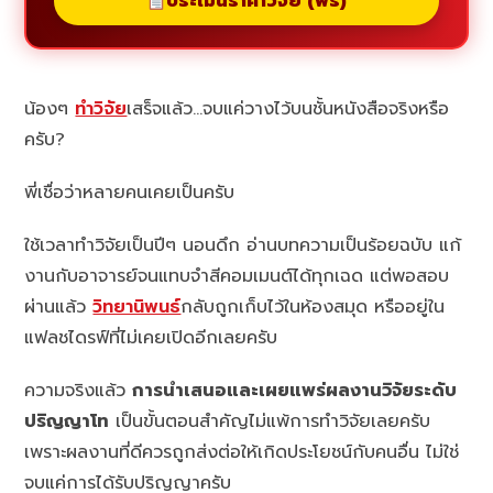
ประเมินราคาวิจัย (ฟรี)
น้องๆ
ทำวิจัย
เสร็จแล้ว…จบแค่วางไว้บนชั้นหนังสือจริงหรือ
ครับ?
พี่เชื่อว่าหลายคนเคยเป็นครับ
ใช้เวลาทำวิจัยเป็นปีๆ นอนดึก อ่านบทความเป็นร้อยฉบับ แก้
งานกับอาจารย์จนแทบจำสีคอมเมนต์ได้ทุกเฉด แต่พอสอบ
ผ่านแล้ว
วิทยานิพนธ์
กลับถูกเก็บไว้ในห้องสมุด หรืออยู่ใน
แฟลชไดรฟ์ที่ไม่เคยเปิดอีกเลยครับ
ความจริงแล้ว
การนำเสนอและเผยแพร่ผลงานวิจัยระดับ
ปริญญาโท
เป็นขั้นตอนสำคัญไม่แพ้การทำวิจัยเลยครับ
เพราะผลงานที่ดีควรถูกส่งต่อให้เกิดประโยชน์กับคนอื่น ไม่ใช่
จบแค่การได้รับปริญญาครับ