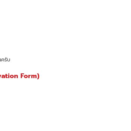
นครับ
vation Form)