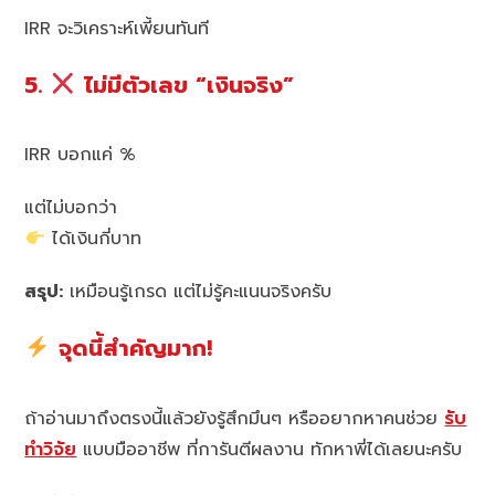
IRR จะวิเคราะห์เพี้ยนทันที
5.
ไม่มีตัวเลข “เงินจริง”
IRR บอกแค่ %
แต่ไม่บอกว่า
ได้เงินกี่บาท
สรุป:
เหมือนรู้เกรด แต่ไม่รู้คะแนนจริงครับ
จุดนี้สำคัญมาก!
ถ้าอ่านมาถึงตรงนี้แล้วยังรู้สึกมึนๆ หรืออยากหาคนช่วย
รับ
ทำวิจัย
แบบมืออาชีพ ที่การันตีผลงาน ทักหาพี่ได้เลยนะครับ