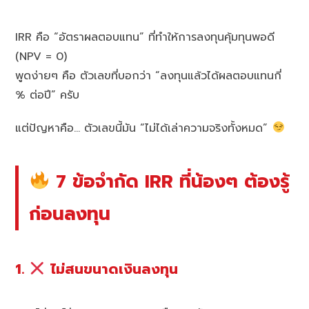
IRR คือ “อัตราผลตอบแทน” ที่ทำให้การลงทุนคุ้มทุนพอดี
(NPV = 0)
พูดง่ายๆ คือ ตัวเลขที่บอกว่า “ลงทุนแล้วได้ผลตอบแทนกี่
% ต่อปี” ครับ
แต่ปัญหาคือ… ตัวเลขนี้มัน “ไม่ได้เล่าความจริงทั้งหมด”
7 ข้อจำกัด IRR ที่น้องๆ ต้องรู้
ก่อนลงทุน
1.
ไม่สนขนาดเงินลงทุน