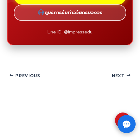
ดูบริการรับทำวิจัยครบวงจร
Line ID: @impressedu
PREVIOUS
NEXT
⇧