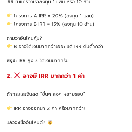
IRR ไม่แคร์ว่าเราลงทุน 1 แสน หรือ 10 ล้าน
โครงการ A IRR = 20% (ลงทุน 1 แสน)
โครงการ B IRR = 15% (ลงทุน 10 ล้าน)
ถามว่าอันไหนคุ้ม?
B อาจได้เงินมากกว่าเยอะ แต่ IRR ดันต่ำกว่า
สรุป:
IRR สูง ≠ ได้เงินมากครับ
2.
อาจมี IRR มากกว่า 1 ค่า
ถ้ากระแสเงินสด “ขึ้นๆ ลงๆ หลายรอบ”
IRR อาจออกมา 2 ค่า หรือมากกว่า!
แล้วจะเชื่ออันไหนดี?