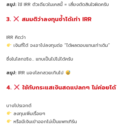
สรุป:
ใช้ IRR ตัวเดียวในเคสนี้ = เสี่ยงตัดสินใจผิดครับ
3.
สมมติว่าลงทุนซ้ำได้เท่า IRR
IRR คิดว่า
เงินที่ได้ จะเอาไปลงทุนต่อ “ได้ผลตอบแทนเท่าเดิม”
ซึ่งในโลกจริง… แทบเป็นไปไม่ได้ครับ
สรุป:
IRR มองโลกสวยเกินไป
4.
ใช้กับกระแสเงินสดแปลกๆ ไม่ค่อยได้
บางโปรเจกต์
ลงทุนเพิ่มเรื่อยๆ
หรือมีเงินเข้าออกไม่เป็นแพทเทิร์น