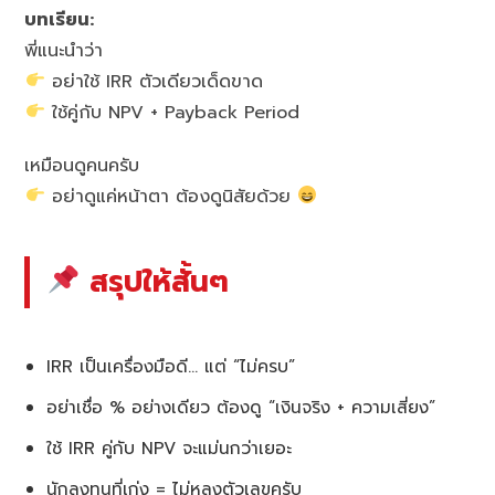
บทเรียน:
พี่แนะนำว่า
อย่าใช้ IRR ตัวเดียวเด็ดขาด
ใช้คู่กับ NPV + Payback Period
เหมือนดูคนครับ
อย่าดูแค่หน้าตา ต้องดูนิสัยด้วย
สรุปให้สั้นๆ
IRR เป็นเครื่องมือดี… แต่ “ไม่ครบ”
อย่าเชื่อ % อย่างเดียว ต้องดู “เงินจริง + ความเสี่ยง”
ใช้ IRR คู่กับ NPV จะแม่นกว่าเยอะ
นักลงทุนที่เก่ง = ไม่หลงตัวเลขครับ