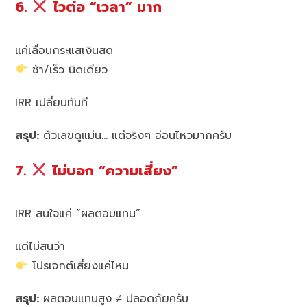
6.
ไวต่อ “เวลา” มาก
แค่เลื่อนกระแสเงินสด
ช้า/เร็ว นิดเดียว
IRR เปลี่ยนทันที
สรุป:
ตัวเลขดูแม่น… แต่จริงๆ อ่อนไหวมากครับ
7.
ไม่บอก “ความเสี่ยง”
IRR สนใจแค่ “ผลตอบแทน”
แต่ไม่สนว่า
โปรเจกต์เสี่ยงแค่ไหน
สรุป:
ผลตอบแทนสูง ≠ ปลอดภัยครับ