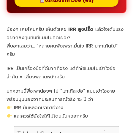
ประเมินราคาวิจัย (ฟรี)
น้องๆ เคยไหมครับ เห็นตัวเลข
IRR สูงปรี๊ด
แล้วใจเต้นแรง
อยากลงทุนทันทีแบบไม่คิดเยอะ?
พี่บอกเลยว่า… “หลายคนพังเพราะมั่นใจ IRR มากเกินไป”
ครับ
IRR เป็นเครื่องมือที่ดีมากก็จริง แต่ถ้าใช้แบบไม่เข้าใจข้อ
จำกัด = เสี่ยงพลาดหนักครับ
บทความนี้พี่จะพาน้องๆ ไป “แกะทีละข้อ” แบบเข้าใจง่าย
พร้อมมุมมองจากประสบการณ์จริง 15 ปี ว่า
IRR มันหลอกเราได้ยังไง
และควรใช้ยังไงให้ไม่โดนมันหลอกครับ