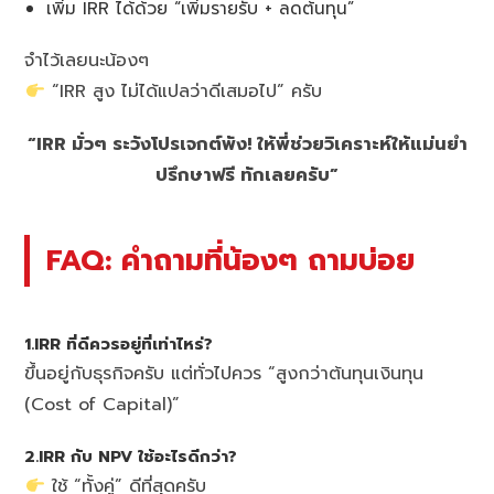
เพิ่ม IRR ได้ด้วย “เพิ่มรายรับ + ลดต้นทุน”
จำไว้เลยนะน้องๆ
“IRR สูง ไม่ได้แปลว่าดีเสมอไป” ครับ
“IRR มั่วๆ ระวังโปรเจกต์พัง! ให้พี่ช่วยวิเคราะห์ให้แม่นยำ
ปรึกษาฟรี ทักเลยครับ”
FAQ: คำถามที่น้องๆ ถามบ่อย
1.IRR ที่ดีควรอยู่ที่เท่าไหร่?
ขึ้นอยู่กับธุรกิจครับ แต่ทั่วไปควร “สูงกว่าต้นทุนเงินทุน
(Cost of Capital)”
2.IRR กับ NPV ใช้อะไรดีกว่า?
ใช้ “ทั้งคู่” ดีที่สุดครับ