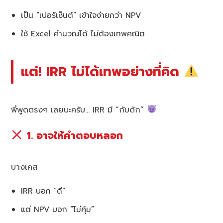
เป็น “เปอร์เซ็นต์” เข้าใจง่ายกว่า NPV
ใช้ Excel คำนวณได้ ไม่ต้องเทพคณิต
แต่! IRR ไม่ได้เทพอย่างที่คิด
พี่พูดตรงๆ เลยนะครับ… IRR มี “กับดัก”
1. อาจให้คำตอบหลอก
บางเคส
IRR บอก “ดี”
แต่ NPV บอก “ไม่คุ้ม”