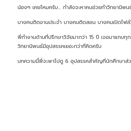
น้องๆ เคยไหมครับ… กำลังจะหาคนช่วยทำวิทยานิพนธ์ แต
บางคนติดงานประจำ บางคนติดสอน บางคนเปิดไฟล์วิทยา
พี่ทำงานด้านที่ปรึกษาวิจัยมากว่า 15 ปี เจอมาแทบทุ
วิทยานิพนธ์มีอุปสรรคเยอะกว่าที่คิดครับ
บทความนี้พี่จะพาไปดู 6 อุปสรรคสำคัญที่นักศึกษาส่วน