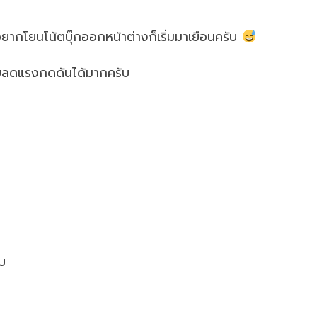
อยากโยนโน้ตบุ๊กออกหน้าต่างก็เริ่มมาเยือนครับ
่วยลดแรงกดดันได้มากครับ
ับ