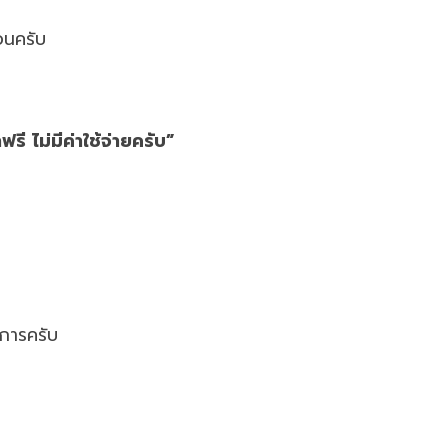
อนครับ
ี ไม่มีค่าใช้จ่ายครับ”
าการครับ