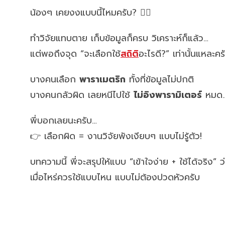
น้องๆ เคยงงแบบนี้ไหมครับ? 😵‍💫
ทำวิจัยแทบตาย เก็บข้อมูลก็ครบ วิเคราะห์ก็แล้ว…
แต่พอถึงจุด “จะเลือกใช้
สถิติ
อะไรดี?” เท่านั้นแหละ
บางคนเลือก
พาราเมตริก
ทั้งที่ข้อมูลไม่ปกติ
บางคนกลัวผิด เลยหนีไปใช้
ไม่อิงพารามิเตอร์
หมด…ทั
พี่บอกเลยนะครับ…
👉 เลือกผิด = งานวิจัยพังเงียบๆ แบบไม่รู้ตัว!
บทความนี้ พี่จะสรุปให้แบบ “เข้าใจง่าย + ใช้ได้จริง” ว
เมื่อไหร่ควรใช้แบบไหน แบบไม่ต้องปวดหัวครับ