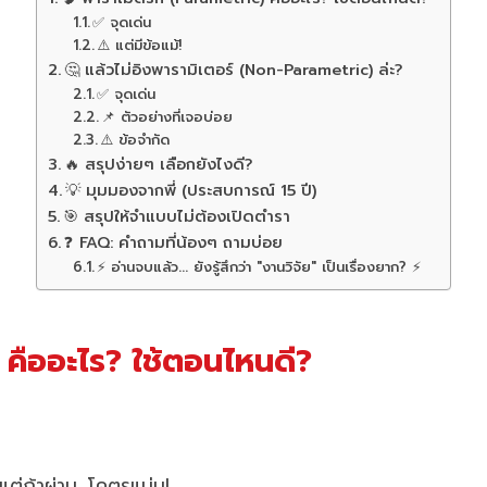
✅ จุดเด่น
⚠️ แต่มีข้อแม้!
🤔 แล้วไม่อิงพารามิเตอร์ (Non-Parametric) ล่ะ?
✅ จุดเด่น
📌 ตัวอย่างที่เจอบ่อย
⚠️ ข้อจำกัด
🔥 สรุปง่ายๆ เลือกยังไงดี?
💡 มุมมองจากพี่ (ประสบการณ์ 15 ปี)
🎯 สรุปให้จำแบบไม่ต้องเปิดตำรา
❓ FAQ: คำถามที่น้องๆ ถามบ่อย
⚡ อ่านจบแล้ว... ยังรู้สึกว่า "งานวิจัย" เป็นเรื่องยาก? ⚡
 คืออะไร? ใช้ตอนไหนดี?
แต่ถ้าผ่าน…โคตรแม่น!