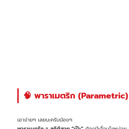
🧠 พาราเมตริก (Parametric)
เอาง่ายๆ เลยนะครับน้องๆ
พาราเมตริก = สถิติสาย “เป๊ะ”
ต้องมีเงื่อนไขหน่อย 