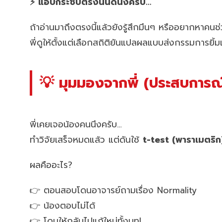
⚡ แอบกระซิบตรงนี้นิดนึงครับ…
ถ้าอ่านมาถึงตรงนี้แล้วยังรู้สึกมึนๆ หรืออยากหาคน
พี่ดูให้ตั้งแต่เลือกสถิติยันแปลผลแบบส่งกรรมการยิ้
💡 มุมมองจากพี่ (ประสบการณ์
พี่เคยเจอน้องคนนึงครับ…
ทำวิจัยเสร็จหมดแล้ว แต่ดันใช้
t-test (พาราเมตริก
ผลคืออะไร?
👉 ตอนสอบโดนอาจารย์ถามเรื่อง Normality
👉 น้องตอบไม่ได้
👉 โดนให้กลับไปแก้ใหม่ทั้งบท!