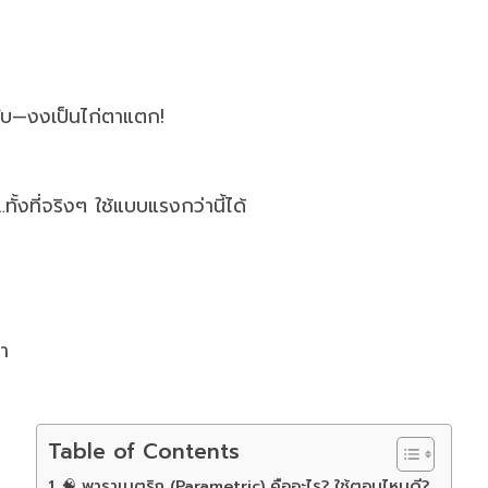
ครับ—งงเป็นไก่ตาแตก!
้งที่จริงๆ ใช้แบบแรงกว่านี้ได้
่า
Table of Contents
🧠 พาราเมตริก (Parametric) คืออะไร? ใช้ตอนไหนดี?