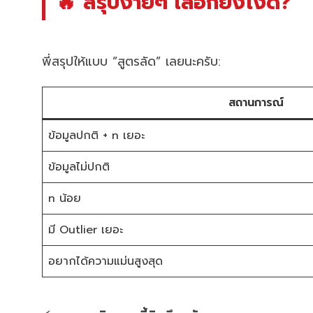
🔥 สรุปง่ายๆ เลือกยังไงดี?
พี่สรุปให้แบบ “สูตรลัด” เลยนะครับ:
สถานการณ์
ข้อมูลปกติ + n เยอะ
ข้อมูลไม่ปกติ
n น้อย
มี Outlier เยอะ
อยากได้ความแม่นสูงสุด