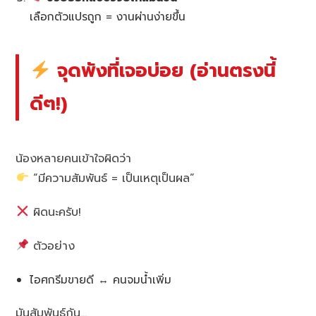
เลือกตัวแปรถูก = งานผ่านง่ายขึ้น
จุดพังที่เจอบ่อย (อ่านตรงนี้
ดีๆ!)
น้องหลายคนเข้าใจผิดว่า
“มีความสัมพันธ์ = เป็นเหตุเป็นผล”
ผิดนะครับ!
ตัวอย่าง
ไอศกรีมขายดี ↔ คนจมน้ำเพิ่ม
มันสัมพันธ์กัน…