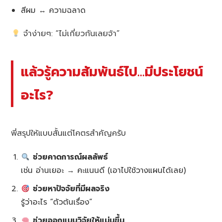
สีผม ↔ ความฉลาด
จำง่ายๆ: “ไม่เกี่ยวกันเลยจ้า”
แล้วรู้ความสัมพันธ์ไป…มีประโยชน์
อะไร?
พี่สรุปให้แบบสั้นแต่โคตรสำคัญครับ
ช่วยคาดการณ์ผลลัพธ์
เช่น อ่านเยอะ → คะแนนดี (เอาไปใช้วางแผนได้เลย)
ช่วยหาปัจจัยที่มีผลจริง
รู้ว่าอะไร “ตัวต้นเรื่อง”
ช่วยออกแบบวิจัยให้แม่นขึ้น