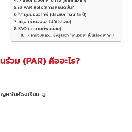
⚡ แอบกระซิบกลางทาง (สำคัญมาก!)
ใช้ PAR ยังไงให้การสอนดีขึ้น?
💡 มุมมองจากพี่ (ประสบการณ์ 15 ปี)
สรุป (อ่านจบเอาไปใช้ได้เลย)
FAQ (คำถามที่พบบ่อย)
⚡ อ่านจบแล้ว... ยังรู้สึกว่า "งานวิจัย" เป็นเรื่องยาก? ⚡
่วนร่วม (PAR) คืออะไร?
้ปัญหาในห้องเรียน
🤝