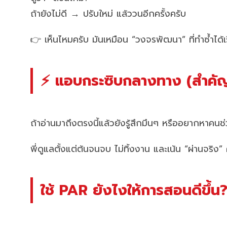
ถ้ายังไม่ดี → ปรับใหม่ แล้ววนอีกครั้งครับ
👉 เห็นไหมครับ มันเหมือน “วงจรพัฒนา” ที่ทำซ้ำได้เ
⚡ แอบกระซิบกลางทาง (สำคั
ถ้าอ่านมาถึงตรงนี้แล้วยังรู้สึกมึนๆ หรืออยากหาคน
พี่ดูแลตั้งแต่ต้นจนจบ ไม่ทิ้งงาน และเน้น “ผ่านจริง” 
ใช้ PAR ยังไงให้การสอนดีขึ้น