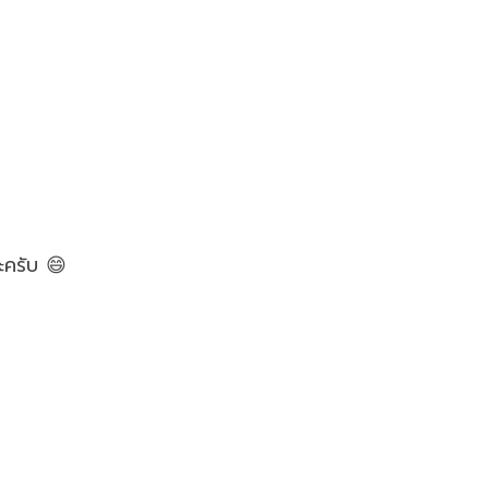
ะครับ 😄