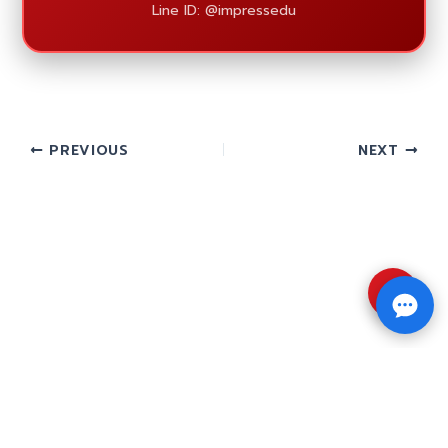
Line ID: @impressedu
PREVIOUS
NEXT
⇧