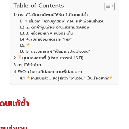
Table of Contents
การแก้ไขวิทยานิพนธ์ให้ชัด ไม่โดนแก้ซ้ำ
1. เริ่มจาก “ความถูกต้อง” ก่อน อย่าเพิ่งสนสำนวน
2. ตัดคำฟุ่มเฟือย อ่านแล้วหายใจคล่อง
3. หนึ่งย่อหน้า = หนึ่งประเด็น
4. ใช้คำเชื่อมให้ตรรกะ “ไหล”
5. ตรวจภาษาให้ “เป็นมาตรฐานเดียวกัน”
มุมมองจากพี่ (ประสบการณ์ 15 ปี)
สรุปให้จำง่าย
FAQ: คำถามที่น้องๆ ถามพี่บ่อยมาก
อ่านจบแล้ว... ยังรู้สึกว่า "งานวิจัย" เป็นเรื่องยาก?
โดนแก้ซ้ำ
ิ่งสนสำนวน