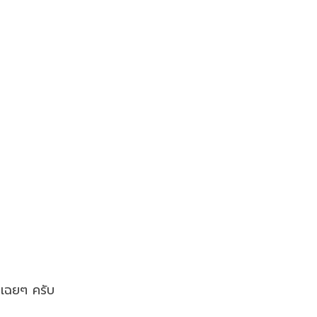
นเฉยๆ ครับ