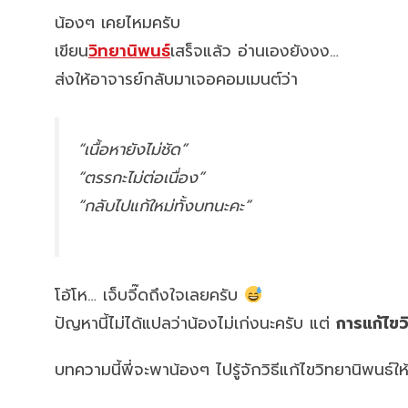
น้องๆ เคยไหมครับ
เขียน
วิทยานิพนธ์
เสร็จแล้ว อ่านเองยังงง…
ส่งให้อาจารย์กลับมาเจอคอมเมนต์ว่า
“เนื้อหายังไม่ชัด”
“ตรรกะไม่ต่อเนื่อง”
“กลับไปแก้ใหม่ทั้งบทนะคะ”
โอ้โห… เจ็บจี๊ดถึงใจเลยครับ
ปัญหานี้ไม่ได้แปลว่าน้องไม่เก่งนะครับ แต่
การแก้ไขว
บทความนี้พี่จะพาน้องๆ ไปรู้จักวิธีแก้ไขวิทยานิพนธ์ใ