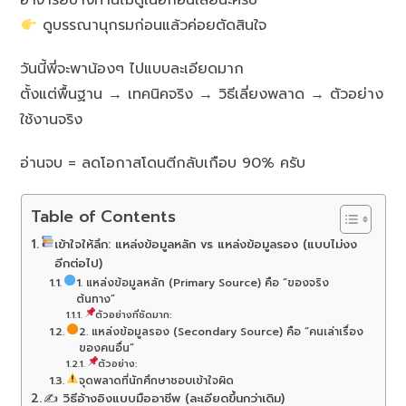
อาจารย์บางท่านไม่ดูเนื้อก่อนเลยนะครับ
ดูบรรณานุกรมก่อนแล้วค่อยตัดสินใจ
วันนี้พี่จะพาน้องๆ ไปแบบละเอียดมาก
ตั้งแต่พื้นฐาน → เทคนิคจริง → วิธีเลี่ยงพลาด → ตัวอย่าง
ใช้งานจริง
อ่านจบ = ลดโอกาสโดนตีกลับเกือบ 90% ครับ
Table of Contents
เข้าใจให้ลึก: แหล่งข้อมูลหลัก vs แหล่งข้อมูลรอง (แบบไม่งง
อีกต่อไป)
1. แหล่งข้อมูลหลัก (Primary Source) คือ “ของจริง
ต้นทาง”
ตัวอย่างที่ชัดมาก:
2. แหล่งข้อมูลรอง (Secondary Source) คือ “คนเล่าเรื่อง
ของคนอื่น”
ตัวอย่าง:
จุดพลาดที่นักศึกษาชอบเข้าใจผิด
✍️ วิธีอ้างอิงแบบมืออาชีพ (ละเอียดขึ้นกว่าเดิม)