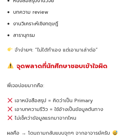
หนังสือสรุปงานวิจัย
บทความ review
งานวิเคราะห์เชิงทฤษฎี
สารานุกรม
จำง่ายๆ: “ไม่ได้ทำเอง แต่เอามาเล่าต่อ”
จุดพลาดที่นักศึกษาชอบเข้าใจผิด
พี่เจอบ่อยมากคือ:
เอาหนังสือสรุป = คิดว่าเป็น Primary
เอาบทความรีวิว = ใช้อ้างเป็นข้อมูลต้นทาง
ไม่เช็คว่าข้อมูลแรกมาจากไหน
ผลคือ → โดนถามกลับแบบจุกๆ จากอาจารย์ครับ