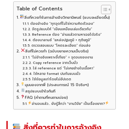
Table of Contents
สิ่งที่ควรทำในการอ้างอิงวิทยานิพนธ์ (แบบละเอียดขึ้น)
1. ต้องอ้างอิง “ทุกจุดที่ไม่ใช่ความคิดตัวเอง”
2. จัดรูปแบบให้ “เนียนเหมือนเล่มเดียวกัน”
3. Reference ต้อง “อ่านแล้วตามหาเจอได้จริง”
4. ต้องบาลานซ์ “แหล่งปฐมภูมิ + ทุติยภูมิ”
5. ตรวจสอบแบบ “โคตรละเอียด” ก่อนส่ง
สิ่งที่ไม่ควรทำ (ฉบับขยายความเจ็บจริง)
1. “ไม่อ้างอิงเพราะขี้เกียจ” = จุดจบของงาน
2. Copy reference จากเว็บมั่ว
3. ใส่ reference แต่ “ไม่เคยอ้างในเนื้อหา”
4. ใช้หลาย format ปนกันแบบมั่ว
5. ใช้ข้อมูลเก่าโดยไม่อัปเดต
มุมมองจากพี่ (ประสบการณ์ 15 ปีจริงๆ)
สรุปแบบเข้าใจทันที
FAQ (คำถามที่คนถามบ่อย)
อ่านจบแล้ว... ยังรู้สึกว่า "งานวิจัย" เป็นเรื่องยาก?
สิ่งที่ควรทำในการอ้างอิง