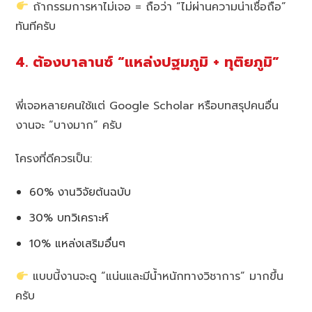
ถ้ากรรมการหาไม่เจอ = ถือว่า “ไม่ผ่านความน่าเชื่อถือ”
ทันทีครับ
4. ต้องบาลานซ์ “แหล่งปฐมภูมิ + ทุติยภูมิ”
พี่เจอหลายคนใช้แต่ Google Scholar หรือบทสรุปคนอื่น
งานจะ “บางมาก” ครับ
โครงที่ดีควรเป็น:
60% งานวิจัยต้นฉบับ
30% บทวิเคราะห์
10% แหล่งเสริมอื่นๆ
แบบนี้งานจะดู “แน่นและมีน้ำหนักทางวิชาการ” มากขึ้น
ครับ