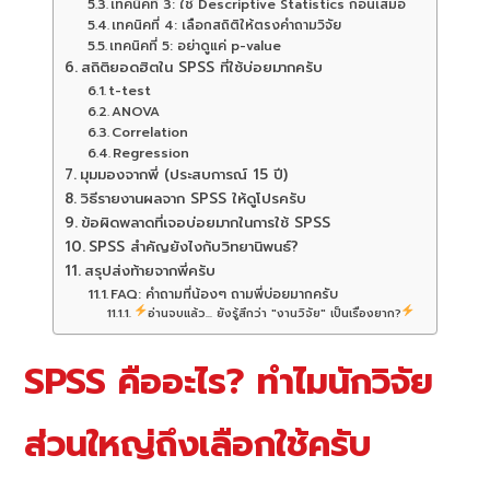
เทคนิคที่ 3: ใช้ Descriptive Statistics ก่อนเสมอ
เทคนิคที่ 4: เลือกสถิติให้ตรงคำถามวิจัย
เทคนิคที่ 5: อย่าดูแค่ p-value
สถิติยอดฮิตใน SPSS ที่ใช้บ่อยมากครับ
t-test
ANOVA
Correlation
Regression
มุมมองจากพี่ (ประสบการณ์ 15 ปี)
วิธีรายงานผลจาก SPSS ให้ดูโปรครับ
ข้อผิดพลาดที่เจอบ่อยมากในการใช้ SPSS
SPSS สำคัญยังไงกับวิทยานิพนธ์?
สรุปส่งท้ายจากพี่ครับ
FAQ: คำถามที่น้องๆ ถามพี่บ่อยมากครับ
อ่านจบแล้ว... ยังรู้สึกว่า "งานวิจัย" เป็นเรื่องยาก?
SPSS คืออะไร? ทำไมนักวิจัย
ส่วนใหญ่ถึงเลือกใช้ครับ