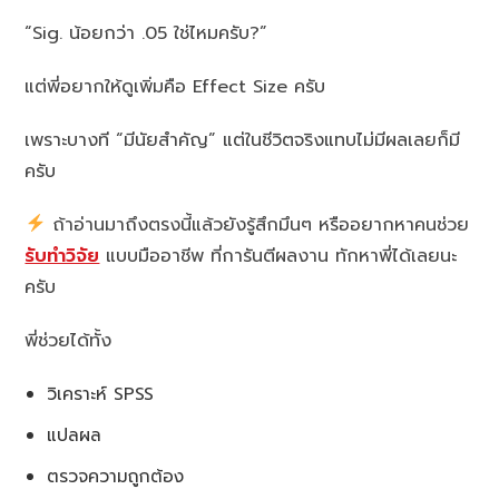
“Sig. น้อยกว่า .05 ใช่ไหมครับ?”
แต่พี่อยากให้ดูเพิ่มคือ Effect Size ครับ
เพราะบางที “มีนัยสำคัญ” แต่ในชีวิตจริงแทบไม่มีผลเลยก็มี
ครับ
ถ้าอ่านมาถึงตรงนี้แล้วยังรู้สึกมึนๆ หรืออยากหาคนช่วย
รับทำวิจัย
แบบมืออาชีพ ที่การันตีผลงาน ทักหาพี่ได้เลยนะ
ครับ
พี่ช่วยได้ทั้ง
วิเคราะห์ SPSS
แปลผล
ตรวจความถูกต้อง