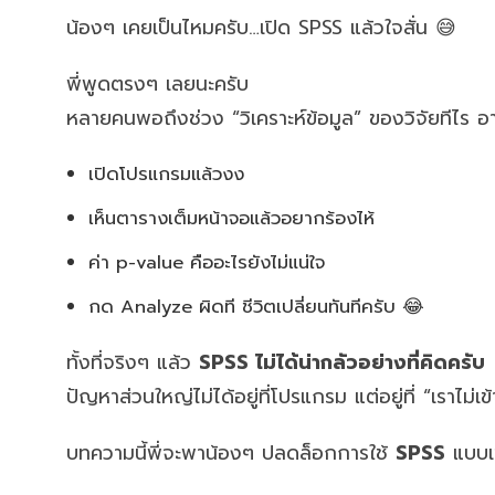
น้องๆ เคยเป็นไหมครับ…เปิด SPSS แล้วใจสั่น 😅
พี่พูดตรงๆ เลยนะครับ
หลายคนพอถึงช่วง “วิเคราะห์ข้อมูล” ของวิจัยทีไร อ
เปิดโปรแกรมแล้วงง
เห็นตารางเต็มหน้าจอแล้วอยากร้องไห้
ค่า p-value คืออะไรยังไม่แน่ใจ
กด Analyze ผิดที ชีวิตเปลี่ยนทันทีครับ 😂
ทั้งที่จริงๆ แล้ว
SPSS ไม่ได้น่ากลัวอย่างที่คิดครับ
ปัญหาส่วนใหญ่ไม่ได้อยู่ที่โปรแกรม แต่อยู่ที่ “เราไม
บทความนี้พี่จะพาน้องๆ ปลดล็อกการใช้
SPSS
แบบเข