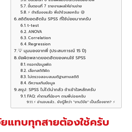
ขั้นตอนที่ 7 รายงานผลให้อ่านง่าย
⚡ ถ้าเริ่มงงแล้ว พี่เข้าใจเลยครับ 😅
สถิติยอดฮิตใน SPSS ที่ใช้บ่อยมากครับ
t-test
ANOVA
Correlation
Regression
💡 มุมมองจากพี่ (ประสบการณ์ 15 ปี)
ข้อผิดพลาดยอดฮิตของคนใช้ SPSS
กรอกข้อมูลผิด
เลือกสถิติผิด
ไม่ตรวจสอบสมมติฐานทางสถิติ
ตีความเกินข้อมูล
สรุป: SPSS ไม่ได้น่ากลัว ถ้าเข้าใจหลักครับ
FAQ: คำถามที่น้องๆ ถามพี่บ่อยครับ
⚡ อ่านจบแล้ว... ยังรู้สึกว่า "งานวิจัย" เป็นเรื่องยาก? ⚡
จัยแทบทุกสายต้องใช้ครับ