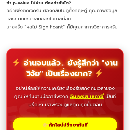
ถ้า p-value ไม่ผ่าน ต้องทำยังไง?
อย่าเพิ่งตกใจครับ ต้องกลับไปดูทั้งทฤษฎี คุณภาพข้อมูล
และความเหมาะสมของโมเดลก่อน
บางครั้ง “ผลไม่ Significant” ก็มีคุณค่าทางวิชาการครับ
อ่านจบแล้ว... ยังรู้สึกว่า "งาน
วิจัย" เป็นเรื่องยาก?
ESEAR
อย่าปล่อยให้ความเครียดเรื่องธีซิสกัดกินเวลาของ
คุณ ให้ทีมงานมืออาชีพจาก
อิมเพรส เลกาซี่
เป็นที่
ปรึกษา เราพร้อมดูแลคุณทุกขั้นตอน
ทักไลน์ปรึกษาทันที