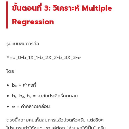
ขั้นตอนที่ 3: วิเคราะห์ Multiple
Regression
รูปแบบสมการคือ
Y=b_0+b_1X_1+b_2X_2+b_3X_3+e
โดย
b₀ = ค่าคงที่
b₁, b₂, b₃ = ค่าสัมประสิทธิ์ถดถอย
e = ค่าคลาดเคลื่อน
ตรงนี้หลายคนเห็นสมการแล้วปวดหัวครับ แต่จริงๆ
โปรแกรมทำให้หมด เราแค่ต้อง “อ่านผลให้เป็น” ครับ