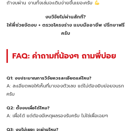
ถ้างบผ่าน งานทั้งเล่มจะเดินง่ายขึ้นเยอะครับ
งบวิจัยไม่ผ่านสักที?
ให้พี่ช่วยจัดงบ + ตรวจโครงร่าง แบบมืออาชีพ ปรึกษาฟรี
ครับ
FAQ: คำถามที่น้องๆ ถามพี่บ่อย
Q1: งบประมาณการวิจัยควรละเอียดแค่ไหน?
A: ละเอียดพอให้เห็นที่มาของตัวเลข แต่ไม่ต้องยิบย่อยจนรก
ครับ
Q2: ตั้งงบเผื่อได้ไหม?
A: เผื่อได้ แต่ต้องมีเหตุผลรองรับครับ ไม่ใช่เผื่อเฉยๆ
Q3: งบไม่เยอะ จะผ่านไหม?