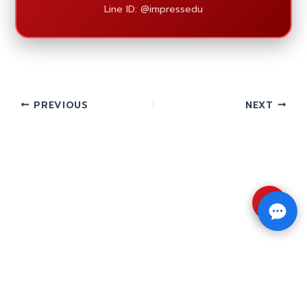
Line ID: @impressedu
PREVIOUS
NEXT
⇧