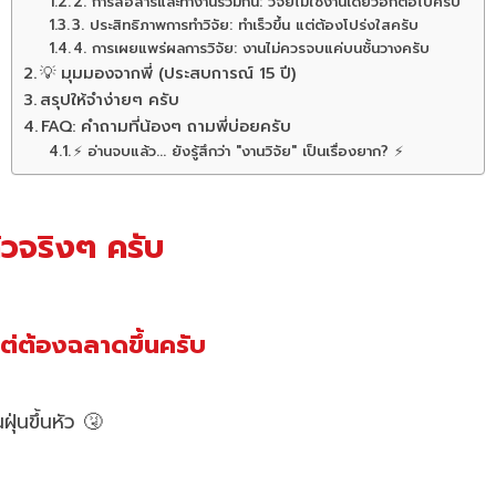
2. การสื่อสารและทำงานร่วมกัน: วิจัยไม่ใช่งานเดี่ยวอีกต่อไปครับ
3. ประสิทธิภาพการทำวิจัย: ทำเร็วขึ้น แต่ต้องโปร่งใสครับ
4. การเผยแพร่ผลการวิจัย: งานไม่ควรจบแค่บนชั้นวางครับ
💡 มุมมองจากพี่ (ประสบการณ์ 15 ปี)
สรุปให้จำง่ายๆ ครับ
FAQ: คำถามที่น้องๆ ถามพี่บ่อยครับ
⚡ อ่านจบแล้ว... ยังรู้สึกว่า "งานวิจัย" เป็นเรื่องยาก? ⚡
้วจริงๆ ครับ
 แต่ต้องฉลาดขึ้นครับ
่นขึ้นหัว 🤧