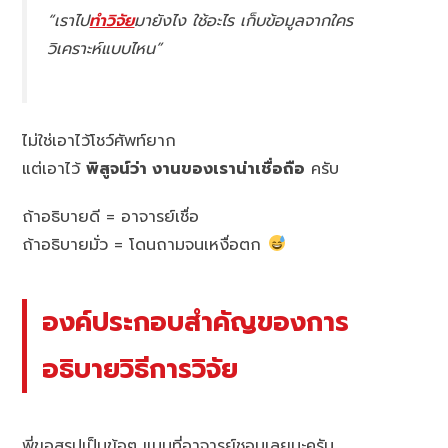
“เราไป
ทำวิจัย
มายังไง ใช้อะไร เก็บข้อมูลจากใคร
วิเคราะห์แบบไหน”
ไม่ใช่เอาไว้โชว์ศัพท์ยาก
แต่เอาไว้
พิสูจน์ว่า งานของเราน่าเชื่อถือ
ครับ
ถ้าอธิบายดี = อาจารย์เชื่อ
ถ้าอธิบายมั่ว = โดนถามจนเหงื่อตก
องค์ประกอบสำคัญของการ
อธิบายวิธีการวิจัย
พี่ขอสรุปเป็นข้อๆ แบบที่อาจารย์ชอบเลยนะครับ