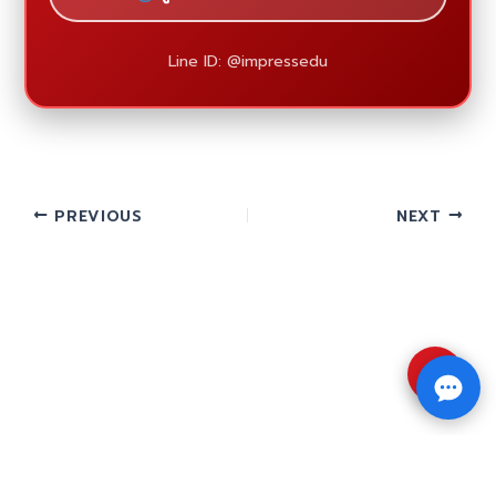
Line ID: @impressedu
PREVIOUS
NEXT
⇧