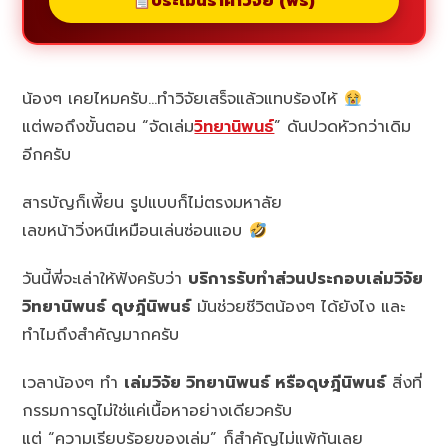
ประเมินราคาวิจัย (ฟรี)
น้องๆ เคยไหมครับ…ทำวิจัยเสร็จแล้วแทบร้องไห้
แต่พอถึงขั้นตอน “จัดเล่ม
วิทยานิพนธ์
” ดันปวดหัวกว่าเดิม
อีกครับ
สารบัญก็เพี้ยน รูปแบบก็ไม่ตรงมหาลัย
เลขหน้าวิ่งหนีเหมือนเล่นซ่อนแอบ
วันนี้พี่จะเล่าให้ฟังครับว่า
บริการรับทำส่วนประกอบเล่มวิจัย
วิทยานิพนธ์ ดุษฎีนิพนธ์
มันช่วยชีวิตน้องๆ ได้ยังไง และ
ทำไมถึงสำคัญมากครับ
เวลาน้องๆ ทำ
เล่มวิจัย วิทยานิพนธ์ หรือดุษฎีนิพนธ์
สิ่งที่
กรรมการดูไม่ใช่แค่เนื้อหาอย่างเดียวครับ
แต่ “ความเรียบร้อยของเล่ม” ก็สำคัญไม่แพ้กันเลย