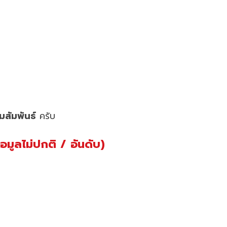
สัมพันธ์
ครับ
มูลไม่ปกติ / อันดับ)