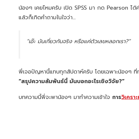
น้องๆ เคยไหมครับ เปิด SPSS มา กด Pearson ได้ค
แล้วก็เกิดคำถามในใจว่า…
“เอ๊ะ มันเกี่ยวกันจริง หรือแค่ตัวเลขหลอกเรา?”
พี่เจอปัญหานี้แทบทุกสัปดาห์ครับ โดยเฉพาะน้องๆ ที
“สรุปความสัมพันธ์นี่ มันบอกอะไรเชิงวิจัย?”
บทความนี้พี่จะพาน้องๆ มาทำความเข้าใจ
การ
วิเคราะ