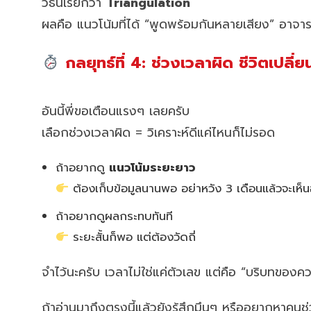
วิธีนี้เรียกว่า
Triangulation
ผลคือ แนวโน้มที่ได้ “พูดพร้อมกันหลายเสียง” อาจา
กลยุทธ์ที่ 4: ช่วงเวลาผิด ชีวิตเปลี่ย
อันนี้พี่ขอเตือนแรงๆ เลยครับ
เลือกช่วงเวลาผิด = วิเคราะห์ดีแค่ไหนก็ไม่รอด
ถ้าอยากดู
แนวโน้มระยะยาว
ต้องเก็บข้อมูลนานพอ อย่าหวัง 3 เดือนแล้วจะเห
ถ้าอยากดูผลกระทบทันที
ระยะสั้นก็พอ แต่ต้องวัดถี่
จำไว้นะครับ เวลาไม่ใช่แค่ตัวเลข แต่คือ “บริบทของค
ถ้าอ่านมาถึงตรงนี้แล้วยังรู้สึกมึนๆ หรืออยากหาคน