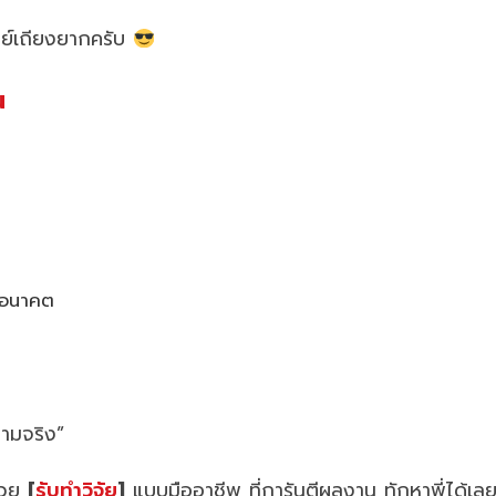
รย์เถียงยากครับ
น
็นอนาคต
วามจริง”
ช่วย
[
รับทำวิจัย
]
แบบมืออาชีพ ที่การันตีผลงาน ทักหาพี่ได้เล