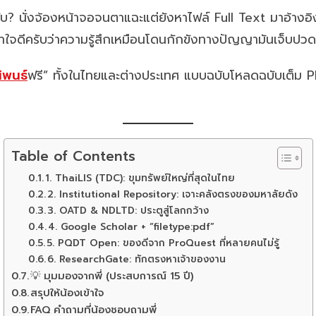
บ? นั่งจ้องหน้าจอจนตาแฉะแต่ยังหาไฟล์ Full Text มาอ้างอิงบ
้าใจดีครับว่าความรู้สึกเหมือนโดนกักขังทางปัญญามันเจ็บปวด
ิพนธ์
ฟรี” ทั้งในไทยและต่างประเทศ แบบฉบับโหลดฉบับเต็ม PD
Table of Contents
1. ThaiLIS (TDC): ขุมทรัพย์ใหญ่ที่สุดในไทย
2. Institutional Repository: เจาะคลังตรงของมหาลัยดัง
3. OATD & NDLTD: ประตูสู่โลกกว้าง
4. Google Scholar + “filetype:pdf”
5. PQDT Open: ของดีจาก ProQuest ที่หลายคนไม่รู้
6. ResearchGate: ทักตรงหาเจ้าของงาน
💡 มุมมองจากพี่ (ประสบการณ์ 15 ปี)
สรุปให้น้องเข้าใจ
FAQ คำถามที่น้องชอบถามพี่