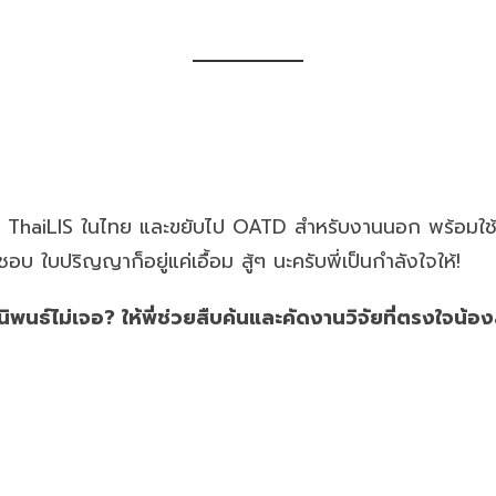
้อย่าง ThaiLIS ในไทย และขยับไป OATD สำหรับงานนอก พร้อม
อบ ใบปริญญาก็อยู่แค่เอื้อม สู้ๆ นะครับพี่เป็นกำลังใจให้!
พนธ์ไม่เจอ? ให้พี่ช่วยสืบค้นและคัดงานวิจัยที่ตรงใจน้อง