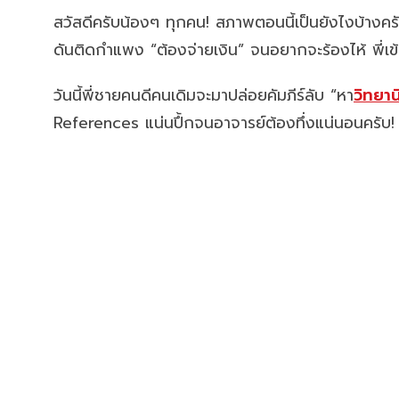
สวัสดีครับน้องๆ ทุกคน! สภาพตอนนี้เป็นยังไงบ้างครั
ดันติดกำแพง “ต้องจ่ายเงิน” จนอยากจะร้องไห้ พี่เข
วันนี้พี่ชายคนดีคนเดิมจะมาปล่อยคัมภีร์ลับ “หา
วิทยาน
References แน่นปึ้กจนอาจารย์ต้องทึ่งแน่นอนครับ!