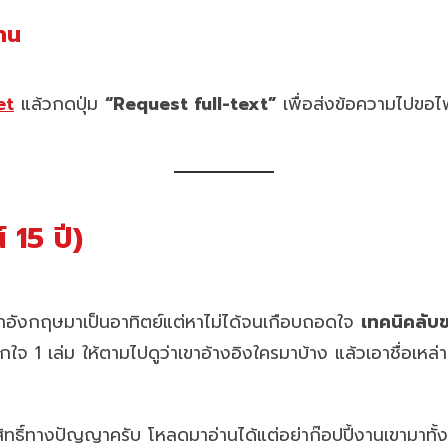
าน
et
แล้วกดปุ่ม
“Request full-text”
เพื่อส่งข้อความไปขอไฟ
 15 ปี)
าอังกฤษมาเป็นอาทิตย์แต่หาไม่ได้จนเกือบถอดใจ
เทคนิคลับข
ถูกใจ 1 เล่ม ให้ตามไปดูว่าเขาอ้างอิงใครมาบ้าง แล้วเอาชื่อเหล่า
ิทธิ์ทางปัญญาครับ โหลดมาอ่านได้แต่อย่าก๊อปปี้งานเขามาทั้งดุ