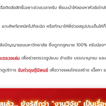
อติดลิขสิทธิ์เฉพาะช่วงเวลาครับ พี่แนะนำให้ลองหาหัวข้อใกล
กะศัพท์เทคนิคไปทีละนิด หรือทักมาให้พี่ช่วยสรุปประเด็นให้ก
คลังปัญญาของมหาวิทยาลัย ซึ่งถูกกฎหมาย 100% ครับน้องๆ
ละตรวจเล่ม
เพื่อช่วยตรวจรูปแบบ อ้างอิง บรรณานุกรม แล
รถดูบริการ
รับทำดุษฎีนิพนธ์
เพื่อวางแผนโครงสร้าง เนื้อหา แ
ล้ว... ยังรู้สึกว่า "งานวิจัย" เป็นเร