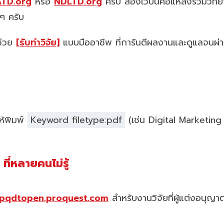
TD.org
หรือ
NDLTD.org
ครับ สองเว็บนี้คือแหล่งรวมวิท
ดๆ ครับ
นช่วย
[รับทำวิจัย]
แบบมืออาชีพ ที่การันตีผลงานและดูแลจนผ่า
ห้พิมพ์
Keyword filetype:pdf
(เช่น Digital Marketing
่หลายคนไม่รู้
pqdtopen.proquest.com
สำหรับงานวิจัยที่ผู้แต่งอนุญา