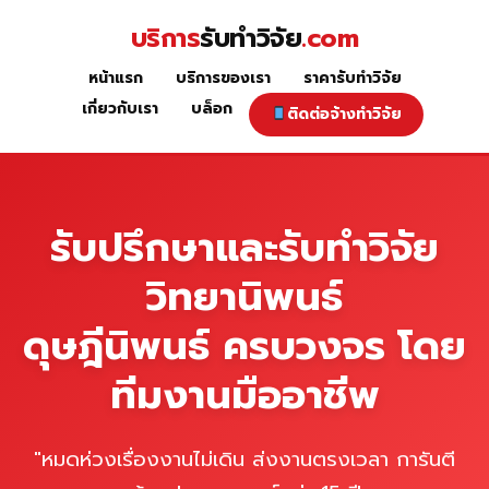
Skip
บริการ
รับทำวิจัย
.com
to
content
หน้าแรก
บริการของเรา
ราคารับทำวิจัย
หน้าแรก
เกี่ยวกับเรา
บล็อก
ติดต่อจ้างทำวิจัย
รับปรึกษาและรับทำวิจัย
วิทยานิพนธ์
ดุษฎีนิพนธ์ ครบวงจร โดย
ทีมงานมืออาชีพ
"หมดห่วงเรื่องงานไม่เดิน ส่งงานตรงเวลา การันตี