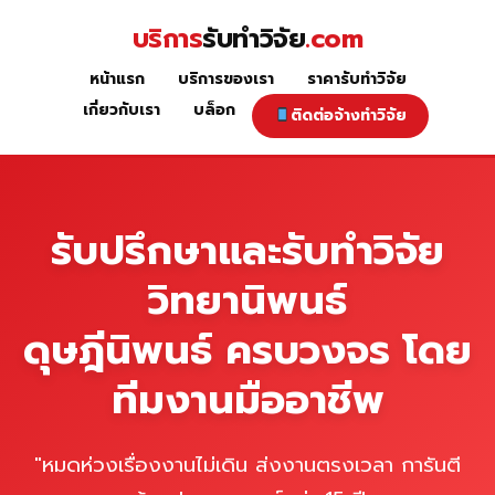
Skip
บริการ
รับทำวิจัย
.com
to
content
หน้าแรก
บริการของเรา
ราคารับทำวิจัย
หน้าแรก
เกี่ยวกับเรา
บล็อก
ติดต่อจ้างทำวิจัย
รับปรึกษาและรับทำวิจัย
วิทยานิพนธ์
ดุษฎีนิพนธ์ ครบวงจร โดย
ทีมงานมืออาชีพ
"หมดห่วงเรื่องงานไม่เดิน ส่งงานตรงเวลา การันตี