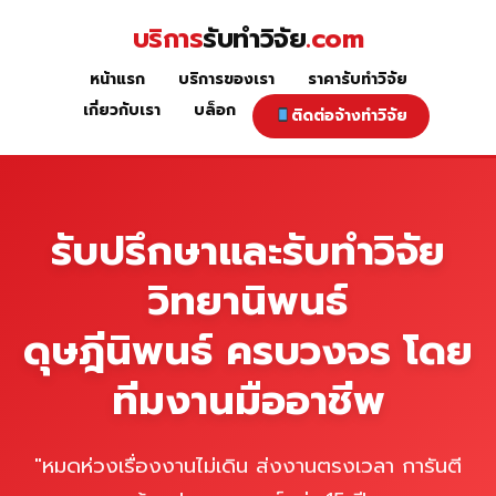
Skip
บริการ
รับทำวิจัย
.com
to
content
หน้าแรก
บริการของเรา
ราคารับทำวิจัย
หน้าแรก
เกี่ยวกับเรา
บล็อก
ติดต่อจ้างทำวิจัย
รับปรึกษาและรับทำวิจัย
วิทยานิพนธ์
ดุษฎีนิพนธ์ ครบวงจร โดย
ทีมงานมืออาชีพ
"หมดห่วงเรื่องงานไม่เดิน ส่งงานตรงเวลา การันตี