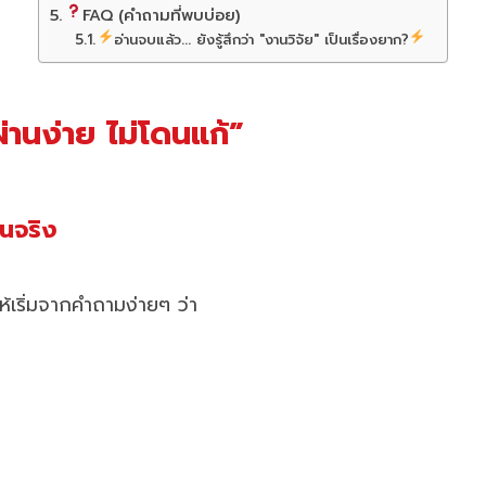
FAQ (คำถามที่พบบ่อย)
อ่านจบแล้ว... ยังรู้สึกว่า "งานวิจัย" เป็นเรื่องยาก?
ผ่านง่าย ไม่โดนแก้”
ินจริง
ให้เริ่มจากคำถามง่ายๆ ว่า