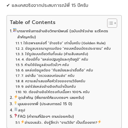
✔ และเคสจริงจากประสบการณ์พี่ 15 ปีครับ
Table of Contents
มารยาทในการอ้างอิงวิทยานิพนธ์ (ฉบับเข้าใจง่าย แต่โคตร
สำคัญครับ)
1. ใช้เฉพาะแหล่งที่ “อ้างจริง” เท่านั้นครับ (Golden Rule)
2. ข้อมูลบรรณานุกรมต้อง “ครบเหมือนบัตรประชาชน” ครับ
3. ใช้รูปแบบเดียวกันทั้งเล่ม (ห้ามสับสนครับ)
4. ต้องมีทั้ง “แหล่งปฐมภูมิและทุติยภูมิ” ครับ
5. ห้ามใช้ข้อมูลส่วนตัวมั่วๆ ครับ
6. แหล่งข้อมูลต้อง “ทันสมัยและน่าเชื่อถือ” ครับ
7. อย่าลืม “ตรวจสอบก่อนส่ง” ครับ
8. ความสม่ำเสมอคือหัวใจของงานวิจัยครับ
9. อย่าใส่แหล่งอ้างอิงเกินจำเป็นครับ
10. ต้องอ้างอิงให้ตรงกับเนื้อหา 100% ครับ
จุดสำคัญ (พี่แทรกให้แบบตรงๆ เลยครับ)
มุมมองจากพี่ (ประสบการณ์ 15 ปี)
สรุป
FAQ (คำถามที่น้องๆ ถามบ่อยครับ)
อ่านจบแล้ว... ยังรู้สึกว่า "งานวิจัย" เป็นเรื่องยาก?