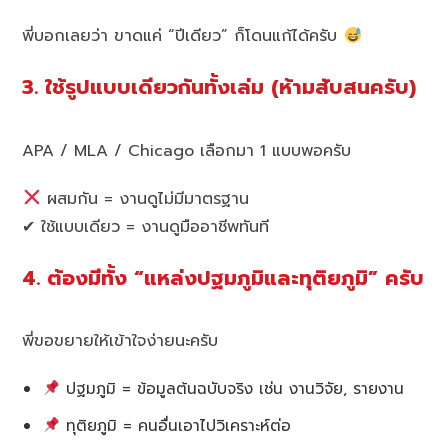
พี่บอกเลยว่า ขาดแค่ “ปีเดียว” ก็โดนแก้ได้ครับ
3. ใช้รูปแบบเดียวกันทั้งเล่ม (ห้ามสับสนครับ)
APA / MLA / Chicago เลือกมา 1 แบบพอครับ
ผสมกัน = งานดูไม่มีมาตรฐาน
✔ ใช้แบบเดียว = งานดูมืออาชีพทันที
4. ต้องมีทั้ง “แหล่งปฐมภูมิและทุติยภูมิ” ครับ
พี่ขอขยายให้เข้าใจง่ายนะครับ
ปฐมภูมิ = ข้อมูลต้นฉบับจริง เช่น งานวิจัย, รายงาน
ทุติยภูมิ = คนอื่นเอาไปวิเคราะห์ต่อ