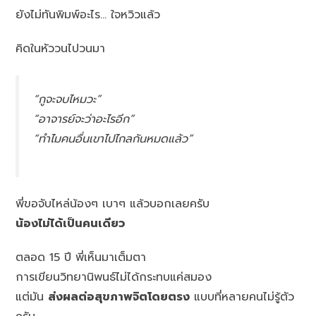
ยังไม่ทันพิมพ์อะไร… ใจหวิวแล้ว
คิดในหัววนไปวนมา
“กูจะจบไหมวะ”
“อาจารย์จะว่าอะไรอีก”
“ทำไมคนอื่นเขาไปไกลกันหมดแล้ว”
พี่ขอจับไหล่น้องๆ เบาๆ แล้วบอกเลยครับ
น้องไม่ได้เป็นคนเดียว
ตลอด 15 ปี พี่เห็นมาเต็มตา
การเขียนวิทยานิพนธ์ไม่ได้กระทบแค่สมอง
แต่มัน
ส่งผลต่อสุขภาพจิตโดยตรง
แบบที่หลายคนไม่รู้ตัว