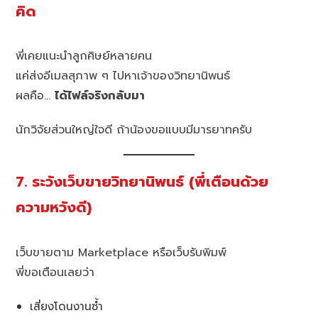
คิด
พี่เคยแนะนำลูกศิษย์หลายคน
แค่ส่งอีเมลสุภาพ ๆ ไปหาเจ้าของวิทยานิพนธ์
ผลคือ…
ได้ไฟล์จริงกลับมา
นักวิจัยส่วนใหญ่ใจดี ถ้าน้องขอแบบมีมารยาทครับ
7. ระวังเว็บขายวิทยานิพนธ์ (พี่เตือนด้วย
ความหวังดี)
เว็บขายตาม Marketplace หรือเว็บรับพิมพ์
พี่ขอเตือนเลยว่า
เสี่ยงโดนงานซ้ำ