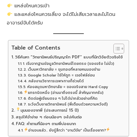
แหล่งไหนควรเข้า
และแหล่งไหนควรเลี่ยง จะได้ไม่เสียเวลาและไม่โดน
อาจารย์จับได้ครับ
Table of Contents
วิธีค้นหา “วิทยานิพนธ์ปริญญาโท PDF” แบบที่นักวิจัยตัวจริงใช้
1. เริ่มจากฐานข้อมูลวิทยานิพนธ์โดยตรง (ของจริง ไม่มั่ว)
2. เว็บมหาวิทยาลัย = ขุมทองที่หลายคนมองข้าม
3. Google Scholar ใช้ให้ถูก = เจอไฟล์ซ่อน
4. คลังงานวิชาการเฉพาะทางก็ช่วยได้
5. ห้องสมุดมหาวิทยาลัย = ของจริงสาย Hard Copy
แทรกนิดหนึ่ง (อ่านมาถึงตรงนี้ สำคัญมากครับ)
6. ติดต่อผู้เขียนตรง ๆ ไม่ได้น่ากลัวอย่างที่คิด
7. ระวังเว็บขายวิทยานิพนธ์ (พี่เตือนด้วยความหวังดี)
มุมมองจากพี่ (ประสบการณ์ 15 ปี)
สรุปให้จำง่าย ๆ ก่อนน้องๆ จะไปค้นต่อ
FAQ: คำถามที่น้องๆ ถามพี่บ่อยมาก
อ่านจบแล้ว... ยังรู้สึกว่า "งานวิจัย" เป็นเรื่องยาก?