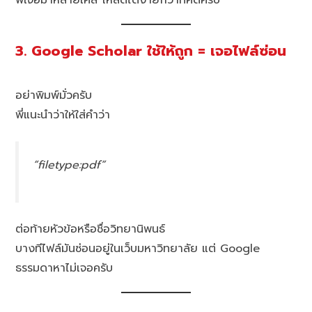
พี่เจอมาหลายเคส โหลดได้ง่ายกว่าที่คิดครับ
3. Google Scholar ใช้ให้ถูก = เจอไฟล์ซ่อน
อย่าพิมพ์มั่วครับ
พี่แนะนำว่าให้ใส่คำว่า
“filetype:pdf”
ต่อท้ายหัวข้อหรือชื่อวิทยานิพนธ์
บางทีไฟล์มันซ่อนอยู่ในเว็บมหาวิทยาลัย แต่ Google
ธรรมดาหาไม่เจอครับ