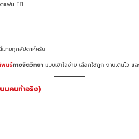
ตแฟน 😵‍💫
มนี้แทบทุกสัปดาห์ครับ
ิพนธ์
ทางจิตวิทยา
แบบเข้าใจง่าย เลือกใช้ถูก งานเดินไว แล
แบบคนทำจริง)