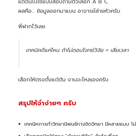
แต่ดันไปใช้แบบสอบถามตัวเลือก A B C
ผลคือ… ข้อมูลออกมาแบน อาจารย์ส่ายหัวครับ
พี่ฝากไว้เลย
เทคนิคดีแค่ไหน ถ้าไม่ตอบโจทย์วิจัย = เสียเวลา
เลือกให้ตรงตั้งแต่ต้น งานจะไหลเองครับ
สรุปให้จำง่ายๆ ครับ
เทคนิคการทำวิทยานิพนธ์ทางจิตวิทยา มีหลายแบบ ไม่ม