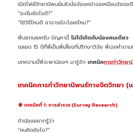
เปิดไฟล์วิทยานิพนธ์แล้วนั่งจ้องหน้าจอเหมือนจ้องอดี
“จะเริ่มยังไงดี?”
“ใช้วิธีไหนดี อาจารย์จะโอเคไหม?”
พี่บอกเลยครับ ปัญหานี้
ไม่ได้เกิดกับน้องคนเดียว
ตลอด 15 ปีที่พี่เป็นพี่เลี้ยงที่ปรึกษาวิจัย พี่เจอคำถา
บทความนี้พี่จะพาน้องๆ มารู้จัก
เทคนิค
การทำวิทยาน
เทคนิคการทำวิทยานิพนธ์ทางจิตวิทยา (
🧠 เทคนิคที่ 1: การสำรวจ (Survey Research)
ถ้าน้องอยากรู้ว่า
“คนคิดยังไง?”