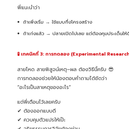
พี่แนะนำว่า
ถ้าเพิ่งเริ่ม → ใช้แบบกึ่งโครงสร้าง
ถ้าเก่งแล้ว → ปลายเปิดไปเลย แต่ต้องคุมประเด็นให้ด
🧪 เทคนิคที่ 3: การทดลอง (Experimental Researc
สายโหด สายพิสูจน์เหตุ–ผล ต้องวิธีนี้ครับ 😎
การทดลองช่วยให้น้องตอบคำถามได้ชัดว่า
“อะไรเป็นสาเหตุของอะไร”
แต่พี่เตือนไว้เลยครับ
✔ ต้องออกแบบดี
✔ ควบคุมตัวแปรให้เป๊ะ
✔ จริยธรรมการวิจัยต้องผ่าน