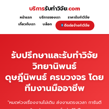
Skip
บริการ
รับทำวิจัย
.com
to
content
หน้าแรก
บริการของเรา
ราคารับทำวิจัย
หน้าแรก
เกี่ยวกับเรา
บล็อก
ติดต่อจ้างทำวิจัย
รับปรึกษาและรับทำวิจัย
วิทยานิพนธ์
ดุษฎีนิพนธ์ ครบวงจร โดย
ทีมงานมืออาชีพ
"หมดห่วงเรื่องงานไม่เดิน ส่งงานตรงเวลา การันตี