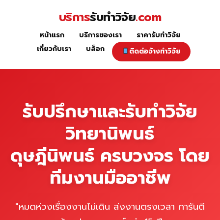
Skip
บริการ
รับทำวิจัย
.com
to
content
หน้าแรก
บริการของเรา
ราคารับทำวิจัย
หน้าแรก
เกี่ยวกับเรา
บล็อก
ติดต่อจ้างทำวิจัย
รับปรึกษาและรับทำวิจัย
วิทยานิพนธ์
ดุษฎีนิพนธ์ ครบวงจร โดย
ทีมงานมืออาชีพ
"หมดห่วงเรื่องงานไม่เดิน ส่งงานตรงเวลา การันตี