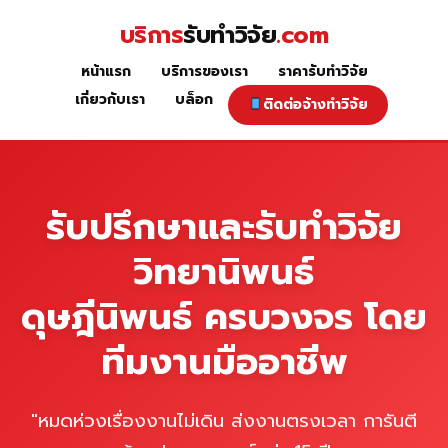
Skip
บริการ
รับทำวิจัย
.com
to
content
หน้าแรก
บริการของเรา
ราคารับทำวิจัย
หน้าแรก
เกี่ยวกับเรา
บล็อก
ติดต่อจ้างทำวิจัย
รับปรึกษาและรับทำวิจัย
วิทยานิพนธ์
ดุษฎีนิพนธ์ ครบวงจร โดย
ทีมงานมืออาชีพ
"หมดห่วงเรื่องงานไม่เดิน ส่งงานตรงเวลา การันตี