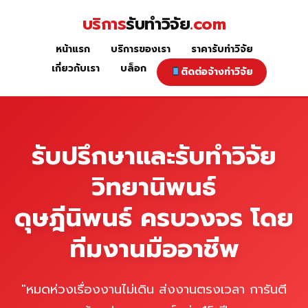
Skip
บริการ
รับทำวิจัย
.com
to
content
หน้าแรก
บริการของเรา
ราคารับทำวิจัย
หน้าแรก
เกี่ยวกับเรา
บล็อก
ติดต่อจ้างทำวิจัย
รับปรึกษาและรับทำวิจัย
วิทยานิพนธ์
ดุษฎีนิพนธ์ ครบวงจร โดย
ทีมงานมืออาชีพ
"หมดห่วงเรื่องงานไม่เดิน ส่งงานตรงเวลา การันตี