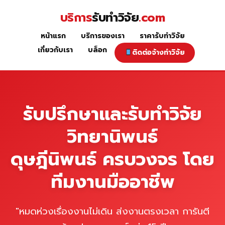
Skip
บริการ
รับทำวิจัย
.com
to
content
หน้าแรก
บริการของเรา
ราคารับทำวิจัย
หน้าแรก
เกี่ยวกับเรา
บล็อก
ติดต่อจ้างทำวิจัย
รับปรึกษาและรับทำวิจัย
วิทยานิพนธ์
ดุษฎีนิพนธ์ ครบวงจร โดย
ทีมงานมืออาชีพ
"หมดห่วงเรื่องงานไม่เดิน ส่งงานตรงเวลา การันตี