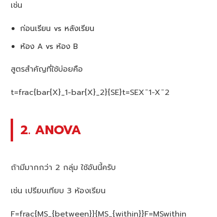
เช่น
ก่อนเรียน vs หลังเรียน
ห้อง A vs ห้อง B
สูตรสำคัญที่ใช้บ่อยคือ
t=frac{bar{X}_1-bar{X}_2}{SE}
t=SEXˉ1​−Xˉ2​​
2. ANOVA
ถ้ามีมากกว่า 2 กลุ่ม ใช้อันนี้ครับ
เช่น เปรียบเทียบ 3 ห้องเรียน
F=frac{MS_{between}}{MS_{within}}
F=MSwithin​