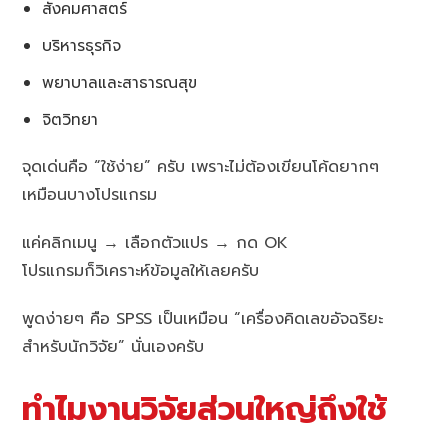
สังคมศาสตร์
บริหารธุรกิจ
พยาบาลและสาธารณสุข
จิตวิทยา
จุดเด่นคือ “ใช้ง่าย” ครับ เพราะไม่ต้องเขียนโค้ดยากๆ
เหมือนบางโปรแกรม
แค่คลิกเมนู → เลือกตัวแปร → กด OK
โปรแกรมก็วิเคราะห์ข้อมูลให้เลยครับ
พูดง่ายๆ คือ SPSS เป็นเหมือน “เครื่องคิดเลขอัจฉริยะ
สำหรับนักวิจัย” นั่นเองครับ
ทำไมงานวิจัยส่วนใหญ่ถึงใช้