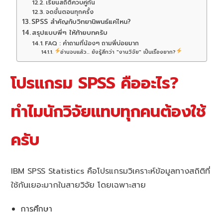
เรียนสถิติควบคู่กัน
จดขั้นตอนทุกครั้ง
SPSS สำคัญกับวิทยานิพนธ์แค่ไหน?
สรุปแบบพี่ๆ ให้ท้ายบทครับ
FAQ : คำถามที่น้องๆ ถามพี่บ่อยมาก
อ่านจบแล้ว... ยังรู้สึกว่า "งานวิจัย" เป็นเรื่องยาก?
โปรแกรม SPSS คืออะไร?
ทำไมนักวิจัยแทบทุกคนต้องใช้
ครับ
IBM SPSS Statistics คือโปรแกรมวิเคราะห์ข้อมูลทางสถิติที่
ใช้กันเยอะมากในสายวิจัย โดยเฉพาะสาย
การศึกษา