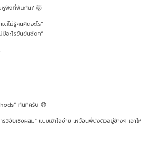
ูฟังที่พันกัน? 🤯
แต่ไม่รู้คนคิดอะไร”
่มีอะไรยืนยันชัดๆ”
…
hods” ทันทีครับ 😅
วิจัยเชิงผสม” แบบเข้าใจง่าย เหมือนพี่นั่งติวอยู่ข้างๆ เอาให้ร