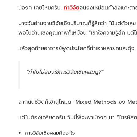
น้องๆ เคยไหมครับ…
ทำวิจัย
จนงงเหมือนกำลังแกะสายห
บางวันอ่านงานวิจัยเชิงปริมาณก็รู้สึกว่า “มีแต่ตัวเลข 
พอไปอ่านเชิงคุณภาพก็เหมือน “เข้าใจความรู้สึก แต่ไม
แล้วสุดท้ายอาจารย์พูดประโยคที่ทำเอาหลายคนสะดุ้ง
“ทำไมไม่ลองใช้การวิจัยเชิงผสมดู?”
จากนั้นชีวิตก็เข้าสู่โหมด “Mixed Methods งง Met
แต่ไม่ต้องเครียดครับ วันนี้พี่จะพาน้องๆ มา “ไขรหัสการ
การวิจัยเชิงผสมคืออะไร