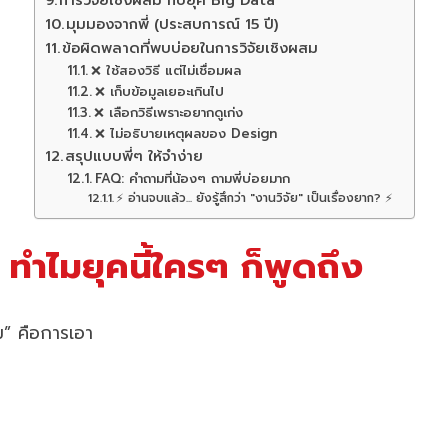
มุมมองจากพี่ (ประสบการณ์ 15 ปี)
ข้อผิดพลาดที่พบบ่อยในการวิจัยเชิงผสม
❌ ใช้สองวิธี แต่ไม่เชื่อมผล
❌ เก็บข้อมูลเยอะเกินไป
❌ เลือกวิธีเพราะอยากดูเก่ง
❌ ไม่อธิบายเหตุผลของ Design
สรุปแบบพี่ๆ ให้จำง่าย
FAQ: คำถามที่น้องๆ ถามพี่บ่อยมาก
⚡ อ่านจบแล้ว... ยังรู้สึกว่า "งานวิจัย" เป็นเรื่องยาก? ⚡
 ทำไมยุคนี้ใครๆ ก็พูดถึง
” คือการเอา