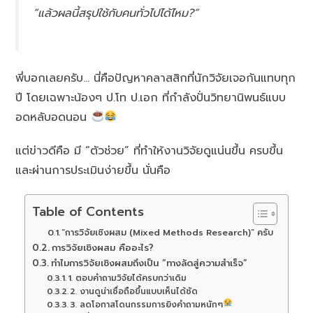
“แล้วผลนี้สรุปใช้กับคนทั่วไปได้ไหม?”
พี่บอกเลยครับ… นี่คือปัญหาคลาสสิกที่นักวิจัยเจอกันแทบทุก
ปี โดยเฉพาะน้องๆ ป.โท ป.เอก ที่กำลังปั่นวิทยานิพนธ์แบบ
อดหลับอดนอน
แต่ข่าวดีคือ มี “ตัวช่วย” ที่ทำให้งานวิจัยดูแน่นขึ้น ครบขึ้น
และผ่านการประเมินง่ายขึ้น นั่นคือ
Table of Contents
“การวิจัยเชิงผสม (Mixed Methods Research)” ครับ
การวิจัยเชิงผสม คืออะไร?
ทำไมการวิจัยเชิงผสมถึงเป็น “ทางลัดสู่ความสำเร็จ”
1. ตอบคำถามวิจัยได้ครบกว่าเดิม
2. งานดูน่าเชื่อถือขึ้นแบบเห็นได้ชัด
3. ลดโอกาสโดนกรรมการยิงคำถามหนักๆ