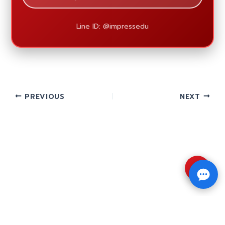
Line ID: @impressedu
PREVIOUS
NEXT
⇧