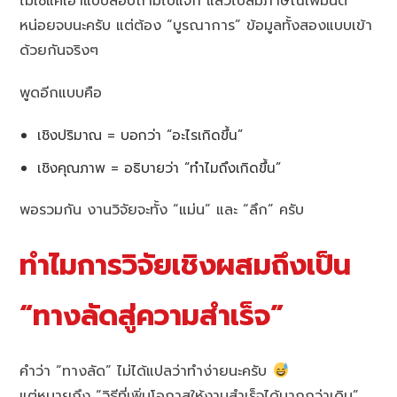
ไม่ใช่แค่เอาแบบสอบถามไปแจก แล้วไปสัมภาษณ์เพิ่มนิด
หน่อยจบนะครับ แต่ต้อง “บูรณาการ” ข้อมูลทั้งสองแบบเข้า
ด้วยกันจริงๆ
พูดอีกแบบคือ
เชิงปริมาณ = บอกว่า “อะไรเกิดขึ้น”
เชิงคุณภาพ = อธิบายว่า “ทำไมถึงเกิดขึ้น”
พอรวมกัน งานวิจัยจะทั้ง “แม่น” และ “ลึก” ครับ
ทำไมการวิจัยเชิงผสมถึงเป็น
“ทางลัดสู่ความสำเร็จ”
คำว่า “ทางลัด” ไม่ได้แปลว่าทำง่ายนะครับ
แต่หมายถึง “วิธีที่เพิ่มโอกาสให้งานสำเร็จได้มากกว่าเดิม”