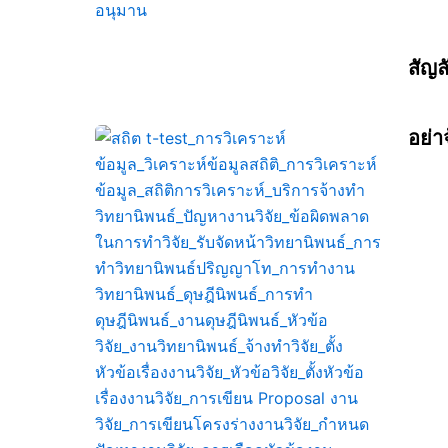
สัญลั
อย่า