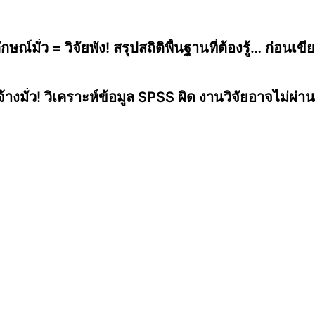
กษณ์มั่ว = วิจัยพัง! สรุปสถิติพื้นฐานที่ต้องรู้… ก่อนเขี
จ้างมั่ว! วิเคราะห์ข้อมูล SPSS ผิด งานวิจัยอาจไม่ผ่า