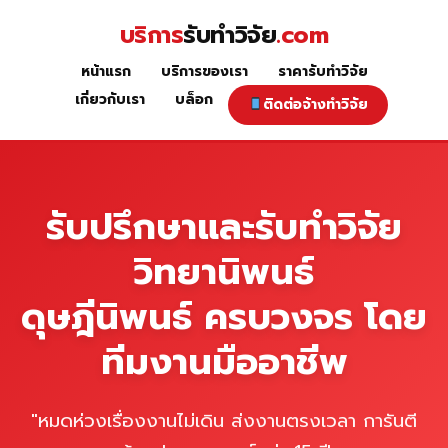
Skip
บริการ
รับทำวิจัย
.com
to
content
หน้าแรก
บริการของเรา
ราคารับทำวิจัย
หน้าแรก
เกี่ยวกับเรา
บล็อก
ติดต่อจ้างทำวิจัย
รับปรึกษาและรับทำวิจัย
วิทยานิพนธ์
ดุษฎีนิพนธ์ ครบวงจร โดย
ทีมงานมืออาชีพ
"หมดห่วงเรื่องงานไม่เดิน ส่งงานตรงเวลา การันตี