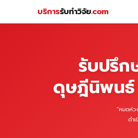
Skip
บริการ
รับทำวิจัย
.com
to
content
หน้าแรก
รับปรึก
ดุษฎีนิพนธ
"หมดห่วง
ดำเ