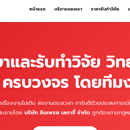
หน้าแรก
บริการของเรา
ราคารับทำวิจัย
เ
หน้าแรก
บริการของเรา
ร
ษาและรับทำวิจัย วิท
์ ครบวงจร โดยทีม
เรื่องงานไม่เดิน ส่งงานตรงเวลา การันตีด้วยประสบการณ์ก
นินงานโดย
บริษัท อิมเพรส เลกาซี่ จำกัด
ถูกต้องตามกฎห