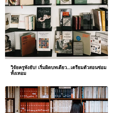
วิจัยครูพังยับ! เริ่มผิดบทเดียว…เตรียมตัวสอนซ่อม
ทั้งเทอม