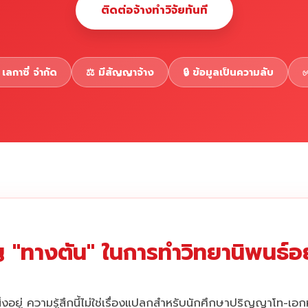
ติดต่อจ้างทำวิจัยทันที
เลกาซี่ จำกัด
⚖️ มีสัญญาจ้าง
🔒 ข้อมูลเป็นความลับ
✅
 "ทางตัน" ในการทำวิทยานิพนธ์อยู
่งอยู่ ความรู้สึกนี้ไม่ใช่เรื่องแปลกสำหรับนักศึกษาปริญญาโท-เอ