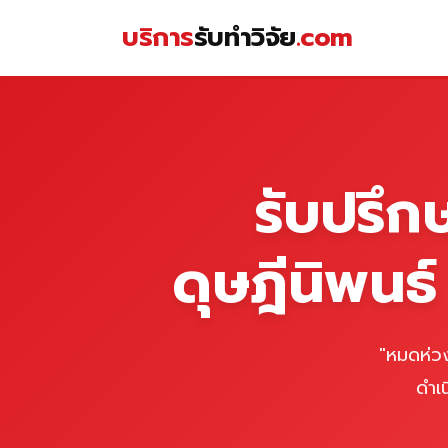
Skip
บริการ
รับทำวิจัย
.com
to
content
หน้าแรก
รับปรึก
ดุษฎีนิพนธ
"หมดห่วง
ดำเ