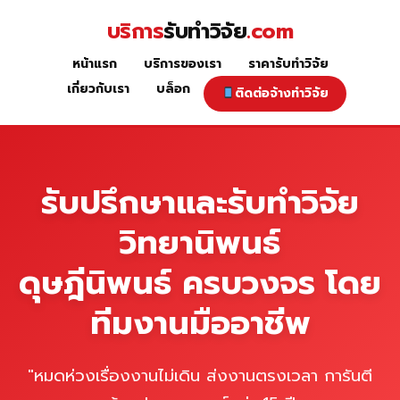
Skip
บริการ
รับทำวิจัย
.com
to
content
หน้าแรก
บริการของเรา
ราคารับทำวิจัย
หน้าแรก
เกี่ยวกับเรา
บล็อก
ติดต่อจ้างทำวิจัย
รับปรึกษาและรับทำวิจัย
วิทยานิพนธ์
ดุษฎีนิพนธ์ ครบวงจร โดย
ทีมงานมืออาชีพ
"หมดห่วงเรื่องงานไม่เดิน ส่งงานตรงเวลา การันตี